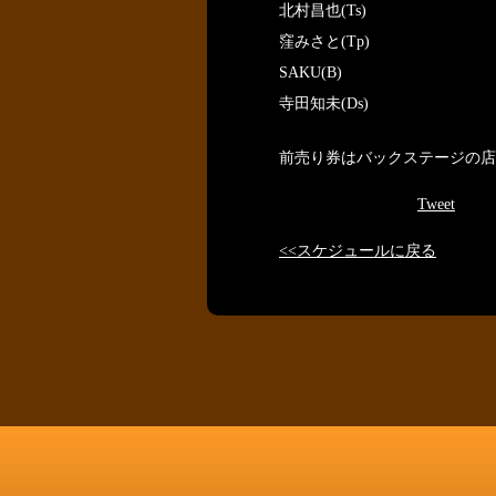
北村昌也(Ts)
窪みさと(Tp)
SAKU(B)
寺田知未(Ds)
前売り券はバックステージの店
Tweet
<<スケジュールに戻る