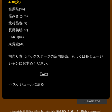
4/30(火)
宮原祭(vo)
窪みさと(tp)
北村昌也(ts)
長尾義明(pf)
SAKU(ba)
東貴宏(ds)
前売り券はバックステージの店内販売、もしくは各ミュージ
シャンにお求めください。
Tweet
<<スケジュールに戻る
↑ PAGE TOP
Copyright© 1974 - 2026
Jazz & Cafe BACKSTAGE
All Rights Reserved.