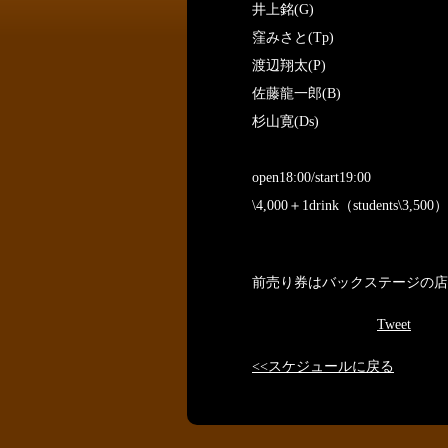
井上銘(G)
窪みさと(Tp)
渡辺翔太(P)
佐藤龍一郎(B)
杉山寛(Ds)
open18:00/start19:00
\4,000＋1drink（students\3,500）
前売り券はバックステージの店
Tweet
<<スケジュールに戻る